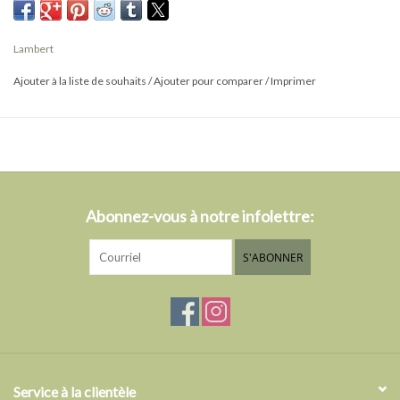
encombrement, tout en conservant une silhouette structurée.
Sa finition ajoute une touche texturée raffinée, idéale pour un
Lambert
style intemporel et facile à agencer.
Ajouter à la liste de souhaits
/
Ajouter pour comparer
/
Imprimer
Dimensions
14 cm (largeur) x 9 cm (hauteur) x 3,5 cm (profondeur)
Caractéristiques
9 compartiments pour cartes
Protection RFID
Abonnez-vous à notre infolettre:
Matériaux
Ext: 40 % polyester recyclé, 18 % polyuréthane recyclé, 18 %
S'ABONNER
polyuréthane, 14 % carbonate de calcium, 10 % bois
Intérieur : 100 % polyester recyclé
Service à la clientèle