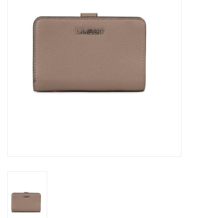
Sacs
Accessoire Mode
Bijoux
Parfumerie
Papeterie
Déco
Vente
Gift cards