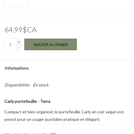
Marques
64,99$CA
+
AJOUTER AU PANIER
-
Informations
Disponibilité:
En stock
Carly portefeuille - Terra
Compact et bien organisé, le portefeuille Carly en cuir vegan est
pensé pour un usage quotidien pratique et élégant.
Son format moyen permet de transporter cartes et essentiels sans