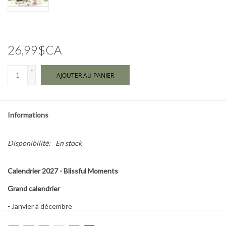
Marques
26,99$CA
+
AJOUTER AU PANIER
-
Informations
Disponibilité:
En stock
Calendrier 2027 - Blissful Moments
Grand calendrier
-
Janvier à décembre
-
12 images en couleur en papier gaufré