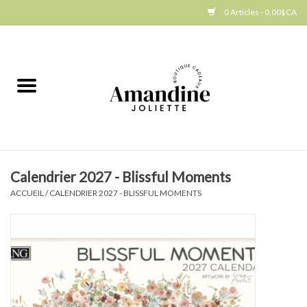
0 Articles - 0,00$CA
Accueil
Jellycat
Cuisine
Calendrier 2027 - Blissful Moments
Art de la table
ACCUEIL
/
CALENDRIER 2027 - BLISSFUL MOMENTS
Ambiance
Produits Gourmands
Cadeau Thématique