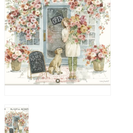
Sacs
Accessoire Mode
Bijoux
Parfumerie
Papeterie
Déco
Vente
Gift cards