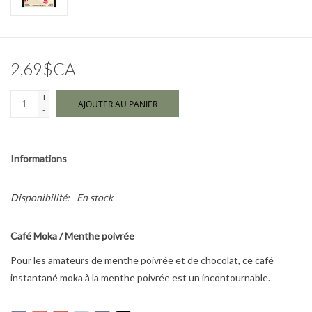
Marques
2,69$CA
+
AJOUTER AU PANIER
-
Informations
Disponibilité:
En stock
Café Moka / Menthe poivrée
Pour les amateurs de menthe poivrée et de chocolat, ce café
instantané moka à la menthe poivrée est un incontournable.
Agrémentez-le de crème fouettée, d'un bâtonnet de sucre d'orge