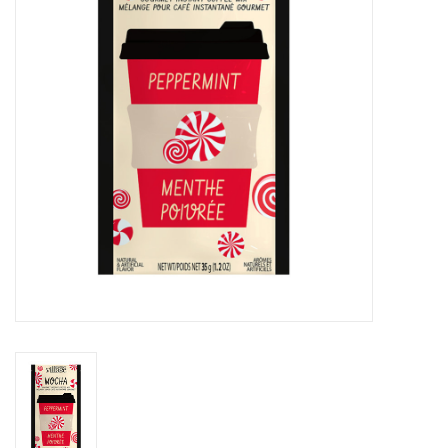
Sacs
Accessoire Mode
Bijoux
Parfumerie
Papeterie
Déco
Vente
Gift cards