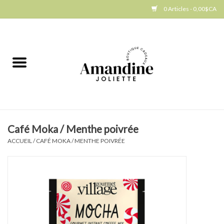
0 Articles - 0,00$CA
Accueil
Jellycat
Cuisine
Café Moka / Menthe poivrée
Art de la table
ACCUEIL
/
CAFÉ MOKA / MENTHE POIVRÉE
Ambiance
Produits Gourmands
Cadeau Thématique