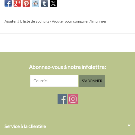
Les pièces plates et ondulées présentent une surface brute et
texturée, donnant au bijou un aspect artisanal cool. Une
combinaison parfaite d’élégance bohème et de style raffiné.
Ajouter à la liste de souhaits
/
Ajouter pour comparer
/
Imprimer
Portez-le seul pour une déclaration minimaliste ou superposez-le
avec d’autres bracelets pour un mix personnalisé. Parfait avec un
col roulé épais et une cape en laine pour un look hivernal chic et
cosy.
Fabriqué à partir de 99 % de matériaux recyclés – un choix
Abonnez-vous à notre infolettre:
écoresponsable.
- Mesure 17.5 cm + 5 cm chaîne d'extension.
S'ABONNER
Service à la clientèle