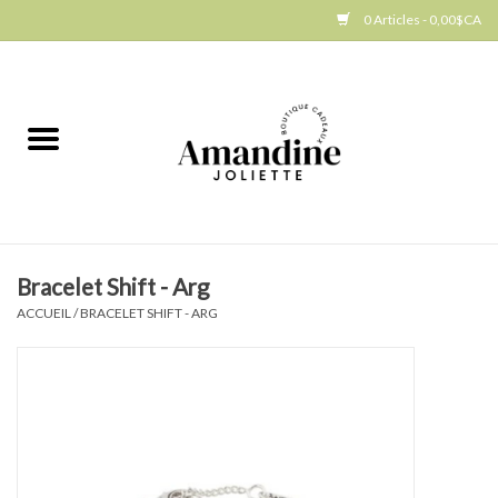
0 Articles - 0,00$CA
Accueil
Jellycat
Cuisine
Bracelet Shift - Arg
Art de la table
ACCUEIL
/
BRACELET SHIFT - ARG
Ambiance
Produits Gourmands
Cadeau Thématique