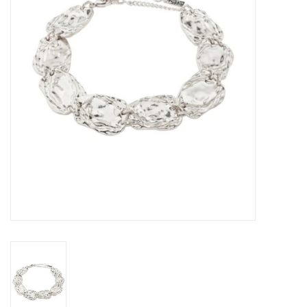
Sacs
Accessoire Mode
Bijoux
Parfumerie
Papeterie
Déco
Vente
Gift cards