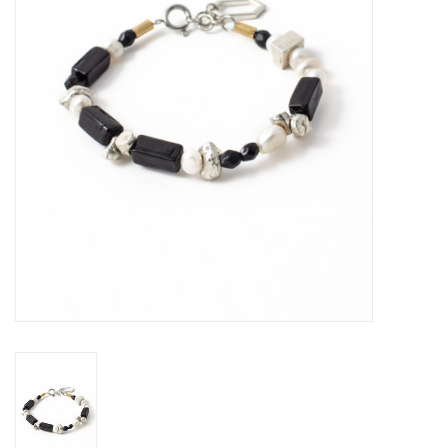
Sacs
Accessoire Mode
Bijoux
Parfumerie
Papeterie
Déco
Vente
Gift cards