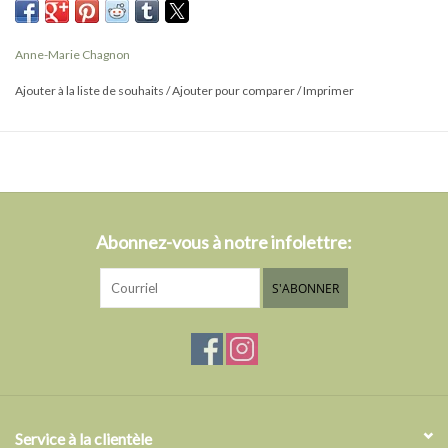
en étain naturel ou plaqué or 22 carats et de pièce en céramique
en dégradé de couleur.
Anne-Marie Chagnon
Détails
Ajouter à la liste de souhaits
/
Ajouter pour comparer
/
Imprimer
Fait en étain, plaqué or 22 carats, perle, verre, plaqué or 22 carats,
agate
Dimensions : 17-20 CM (6,7")
Abonnez-vous à notre infolettre:
S'ABONNER
Service à la clientèle