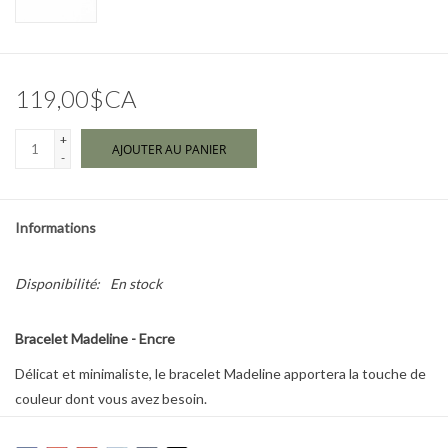
Marques
119,00$CA
+
AJOUTER AU PANIER
-
Informations
Disponibilité:
En stock
Bracelet Madeline - Encre
Délicat et minimaliste, le bracelet Madeline apportera la touche de
couleur dont vous avez besoin.
Des perles de verre colorées et une succession de mini breloques