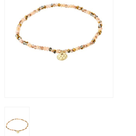
Sacs
Accessoire Mode
Bijoux
Parfumerie
Papeterie
Déco
Vente
Gift cards