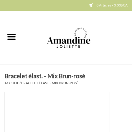
0 Articles - 0,00$CA
Accueil
Jellycat
Cuisine
Bracelet élast. - Mix Brun-rosé
Art de la table
ACCUEIL
/
BRACELET ÉLAST. - MIX BRUN-ROSÉ
Ambiance
Produits Gourmands
Cadeau Thématique