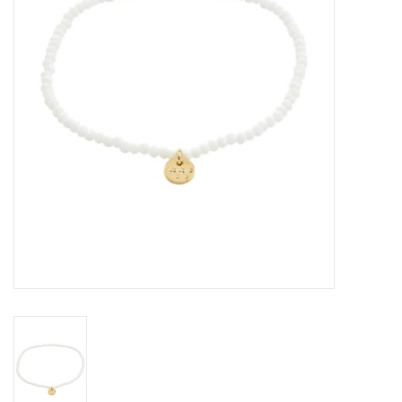
Sacs
Accessoire Mode
Bijoux
Parfumerie
Papeterie
Déco
Vente
Gift cards