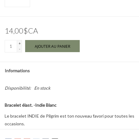
Marques
14,00$CA
+
AJOUTER AU PANIER
-
Informations
Disponibilité:
En stock
Bracelet élast. -Indie Blanc
Le bracelet INDIE de Pilgrim est ton nouveau favori pour toutes les
occasions.
Ses perles en verre facetté rose et son discret logo Pilgrim plaqué