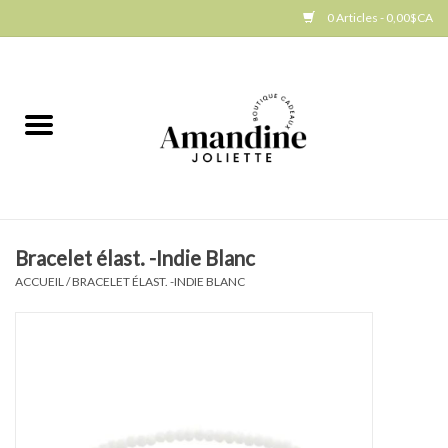
0 Articles - 0,00$CA
Accueil
Jellycat
Cuisine
Bracelet élast. -Indie Blanc
Art de la table
ACCUEIL
/
BRACELET ÉLAST. -INDIE BLANC
Ambiance
Produits Gourmands
Cadeau Thématique