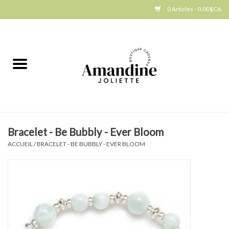
0 Articles - 0,00$CA
Accueil
Jellycat
Cuisine
Bracelet - Be Bubbly - Ever Bloom
Art de la table
ACCUEIL
/
BRACELET - BE BUBBLY - EVER BLOOM
Ambiance
Produits Gourmands
Cadeau Thématique