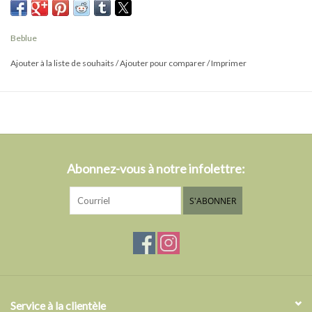
♡ Chaque bijou vient dans une pochette en simili cuir avec un
ruban en satin.
Beblue
Fait à la main au Québec
Ajouter à la liste de souhaits
/
Ajouter pour comparer
/
Imprimer
Abonnez-vous à notre infolettre:
S'ABONNER
Service à la clientèle