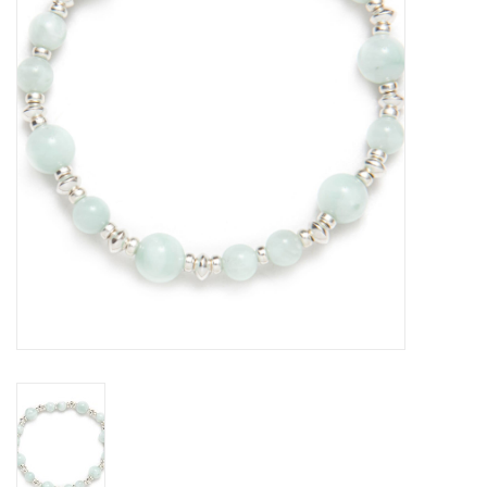
Sacs
Accessoire Mode
Bijoux
Parfumerie
Papeterie
Déco
Vente
Gift cards