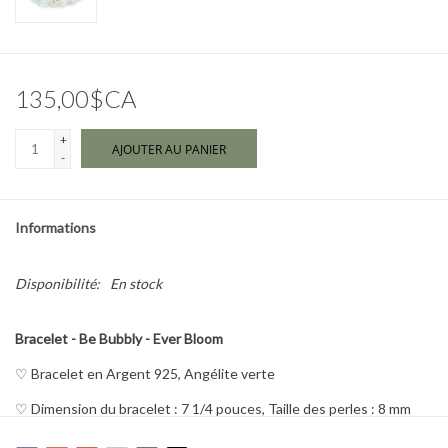
Marques
135,00$CA
+
AJOUTER AU PANIER
-
Informations
Disponibilité:
En stock
Bracelet - Be Bubbly - Ever Bloom
♡
Bracelet en Argent 925
, Angélite verte
♡ Dimension du bracelet : 7 1/4 pouces, Taille des perles : 8 mm
♡ Monté sur élastique, facile à enfiler.