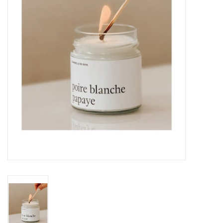
Sacs
Accessoire Mode
Bijoux
Parfumerie
Papeterie
Déco
Vente
Gift cards