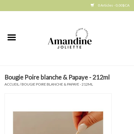
0 Articles - 0,00$CA
Accueil
Jellycat
Cuisine
Bougie Poire blanche & Papaye - 212ml
Art de la table
ACCUEIL
/
BOUGIE POIRE BLANCHE & PAPAYE - 212ML
Ambiance
Produits Gourmands
Cadeau Thématique