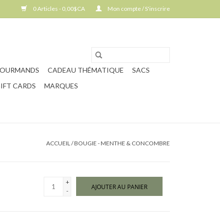
0 Articles - 0,00$CA
Mon compte / S'inscrire
GOURMANDS
CADEAU THÉMATIQUE
SACS
IFT CARDS
MARQUES
ACCUEIL
/
BOUGIE - MENTHE & CONCOMBRE
+
AJOUTER AU PANIER
-