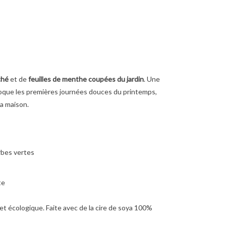
ché
et de
feuilles de menthe coupées du jardin
. Une
évoque les premières journées douces du printemps,
la maison.
rbes vertes
te
et écologique. Faite avec de la cire de soya 100%