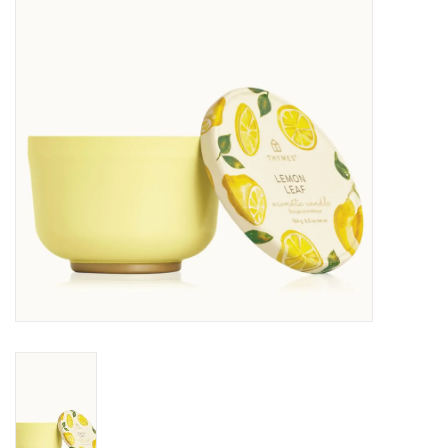
Sacs
Accessoire Mode
Bijoux
Parfumerie
Papeterie
Déco
Vente
Gift cards