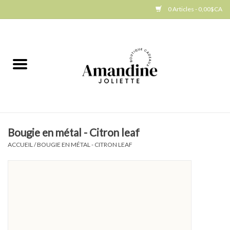
0 Articles - 0,00$CA
Accueil
Jellycat
Cuisine
Bougie en métal - Citron leaf
Art de la table
ACCUEIL
/
BOUGIE EN MÉTAL - CITRON LEAF
Ambiance
Produits Gourmands
Cadeau Thématique