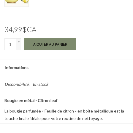
Marques
34,99$CA
+
AJOUTER AU PANIER
-
Informations
Disponibilité:
En stock
Bougie en métal - Citron leaf
La bougie parfumée « Feuille de citron » en boîte métallique est la
touche finale idéale pour votre routine de nettoyage.
Embaumez votre intérieur de notes pétillantes de feuilles fraîches,