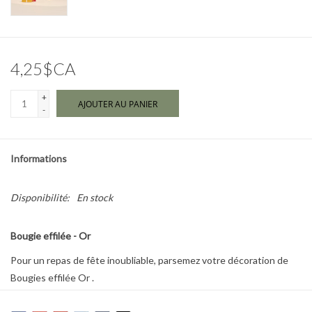
Marques
4,25$CA
+
AJOUTER AU PANIER
-
Informations
Disponibilité:
En stock
Bougie effilée - Or
Pour un repas de fête inoubliable, parsemez votre décoration de
Bougies effilée Or .
Cette bougie de table dorée feront briller les yeux de vos invités !