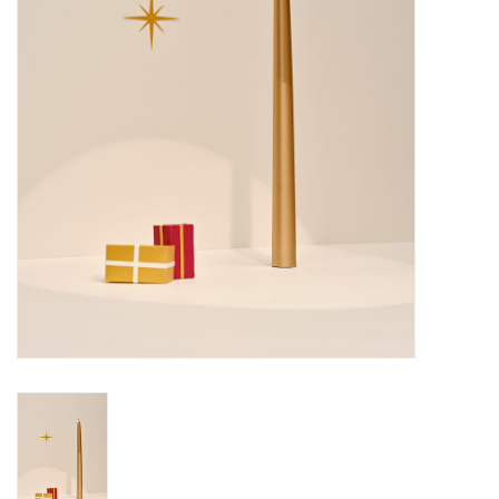
Sacs
Accessoire Mode
Bijoux
Parfumerie
Papeterie
Déco
Vente
Gift cards