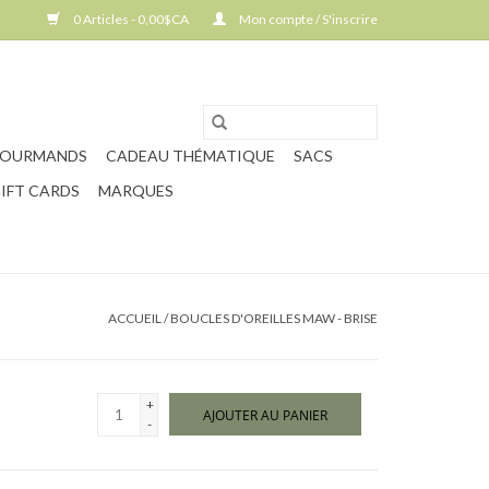
0 Articles - 0,00$CA
Mon compte / S'inscrire
GOURMANDS
CADEAU THÉMATIQUE
SACS
IFT CARDS
MARQUES
ACCUEIL
/
BOUCLES D'OREILLES MAW - BRISE
+
AJOUTER AU PANIER
-