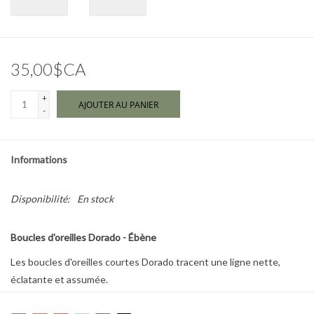
Marques
35,00$CA
+
AJOUTER AU PANIER
-
Informations
Disponibilité:
En stock
Boucles d'oreilles Dorado - Ébène
Les boucles d'oreilles courtes Dorado tracent une ligne nette,
éclatante et assumée.
Un prisme rectangulaire en verre ou en céramique capte la lumière