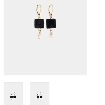
Sacs
Accessoire Mode
Bijoux
Parfumerie
Papeterie
Déco
Vente
Gift cards