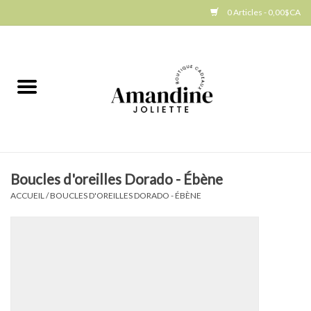
0 Articles - 0,00$CA
Accueil
Jellycat
Cuisine
Boucles d'oreilles Dorado - Ébène
Art de la table
ACCUEIL
/
BOUCLES D'OREILLES DORADO - ÉBÈNE
Ambiance
Produits Gourmands
Cadeau Thématique