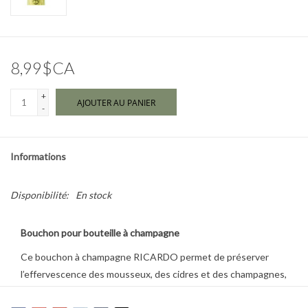
Marques
8,99$CA
+
AJOUTER AU PANIER
-
Informations
Disponibilité:
En stock
Bouchon pour bouteille à champagne
Ce bouchon à champagne RICARDO permet de préserver
l’effervescence des mousseux, des cidres et des champagnes,
et de conserver les vins plus longtemps.