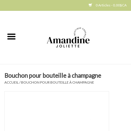
0 Articles - 0,00$CA
Accueil
Jellycat
Cuisine
Bouchon pour bouteille à champagne
Art de la table
ACCUEIL
/
BOUCHON POUR BOUTEILLE À CHAMPAGNE
Ambiance
Produits Gourmands
Cadeau Thématique