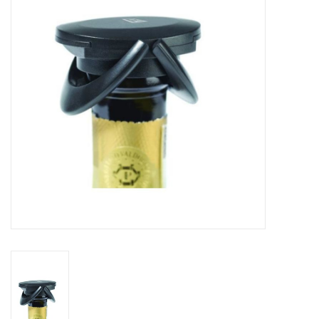
Sacs
Accessoire Mode
Bijoux
Parfumerie
Papeterie
Déco
Vente
Gift cards