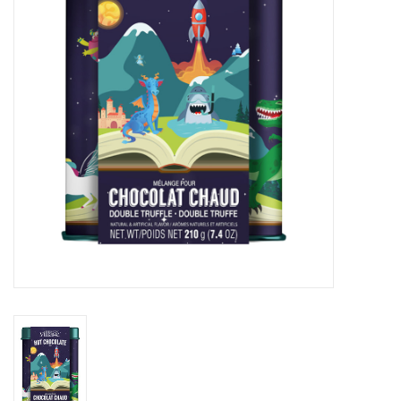
Sacs
Accessoire Mode
Bijoux
Parfumerie
Papeterie
Déco
Vente
Gift cards