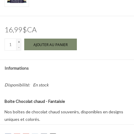
Marques
16,99$CA
+
AJOUTER AU PANIER
-
Informations
Disponibilité:
En stock
Boite Chocolat chaud - Fantaisie
Nos boîtes de chocolat chaud souvenirs, disponibles en designs
uniques et colorés.
Chaque boîte à couvercle est remplie de notre meilleur chocolat