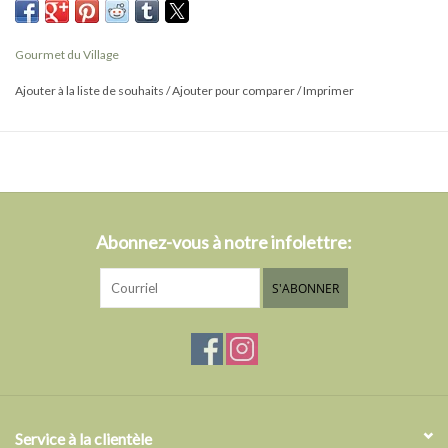
chaud Double Truffe, en quantité suffisante pour préparer 6 à 8
portions de délicieux chocolat chaud crémeux.
Gourmet du Village
Donne 6 à 8 portions.
Ajouter à la liste de souhaits
/
Ajouter pour comparer
/
Imprimer
210 g (7.4 oz.)
Abonnez-vous à notre infolettre:
S'ABONNER
Service à la clientèle