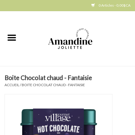
0 Articles - 0,00$CA
Accueil
Jellycat
Cuisine
Boite Chocolat chaud - Fantaisie
Art de la table
ACCUEIL
/
BOITE CHOCOLAT CHAUD - FANTAISIE
Ambiance
Produits Gourmands
Cadeau Thématique