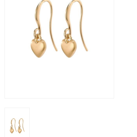
Sacs
Accessoire Mode
Bijoux
Parfumerie
Papeterie
Déco
Vente
Gift cards