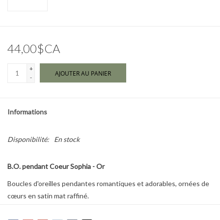
Marques
44,00$CA
+
AJOUTER AU PANIER
-
Informations
Disponibilité:
En stock
B.O. pendant Coeur Sophia - Or
Boucles d'oreilles pendantes romantiques et adorables, ornées de
cœurs en satin mat raffiné.
Plaquées or, elles s'adaptent à presque toutes les occasions : au