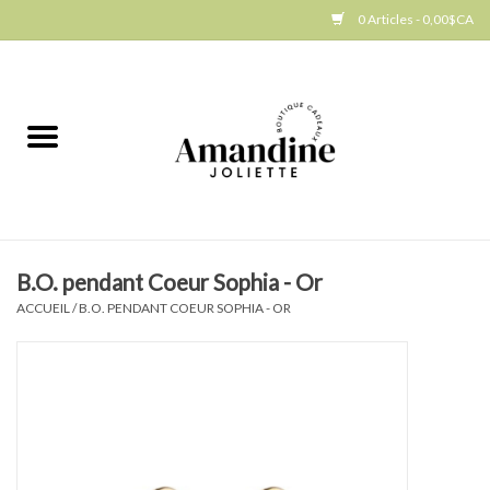
0 Articles - 0,00$CA
Accueil
Jellycat
Cuisine
B.O. pendant Coeur Sophia - Or
Art de la table
ACCUEIL
/
B.O. PENDANT COEUR SOPHIA - OR
Ambiance
Produits Gourmands
Cadeau Thématique