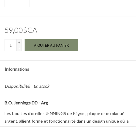
Marques
59,00$CA
+
AJOUTER AU PANIER
-
Informations
Disponibilité:
En stock
B.O. Jennings DD - Arg
Les boucles d’oreilles JENNINGS de Pilgrim, plaqué or ou plaqué
argent, allient forme et fonctionnalité dans un design unique où la
fermeture comme l’avant évoquent des gouttes de métal en