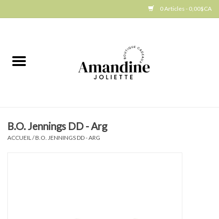
0 Articles - 0,00$CA
Accueil
Jellycat
Cuisine
B.O. Jennings DD - Arg
Art de la table
ACCUEIL
/
B.O. JENNINGS DD - ARG
Ambiance
Produits Gourmands
Cadeau Thématique