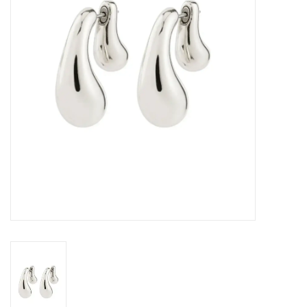
Sacs
Accessoire Mode
Bijoux
Parfumerie
Papeterie
Déco
Vente
Gift cards