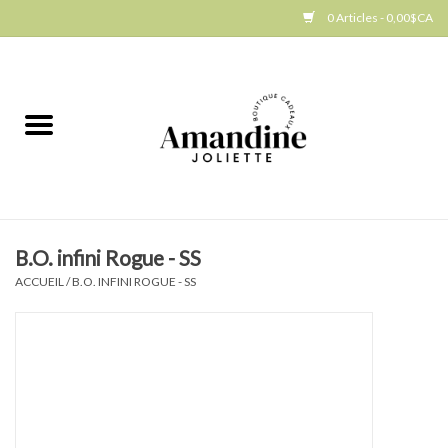
0 Articles - 0,00$CA
Accueil
Jellycat
Cuisine
B.O. infini Rogue - SS
Art de la table
ACCUEIL
/
B.O. INFINI ROGUE - SS
Ambiance
Produits Gourmands
Cadeau Thématique