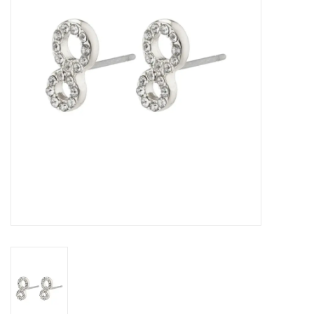
Sacs
Accessoire Mode
Bijoux
Parfumerie
Papeterie
Déco
Vente
Gift cards