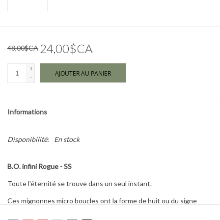
Marques
24,00$CA
48,00$CA
+
AJOUTER AU PANIER
-
Informations
Disponibilité:
En stock
B.O. infini Rogue - SS
Toute l'éternité se trouve dans un seul instant.
Ces mignonnes micro boucles ont la forme de huit ou du signe
symbolique de l'infini, selon la façon dont tu les tournes.