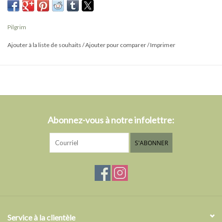
Portes-les pour donner à ton look un détail exclusif et étincelant.
Parfaites pour un look, ou comme élément brillant pour tes look de
Pilgrim
tous les jours.
Ajouter à la liste de souhaits
/
Ajouter pour comparer
/
Imprimer
Les boucles d'oreilles sont fabriquées à partir d'un minimum de 75
% de matériaux recyclés.
* Convient aux peaux sensibles
Abonnez-vous à notre infolettre:
S'ABONNER
Service à la clientèle