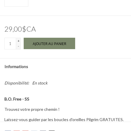
Marques
29,00$CA
+
AJOUTER AU PANIER
-
Informations
Disponibilité:
En stock
B.O. Free - SS
Trouvez votre propre chemin !
Laissez-vous guider par les boucles d'oreilles Pilgrim GRATUITES.
Ces petites boucles d'oreilles plaquées argent arborent une