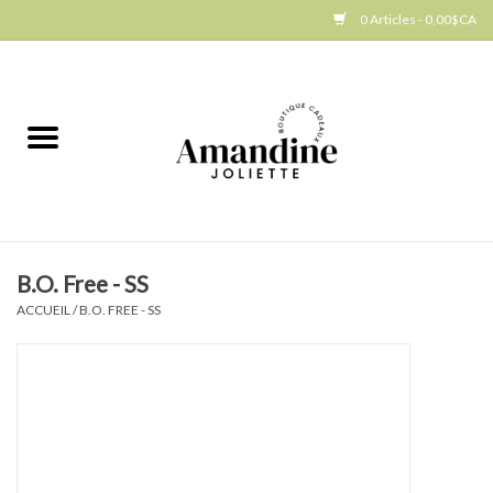
0 Articles - 0,00$CA
Accueil
Jellycat
Cuisine
B.O. Free - SS
Art de la table
ACCUEIL
/
B.O. FREE - SS
Ambiance
Produits Gourmands
Cadeau Thématique