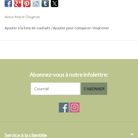
plaqué or 22 carats ajoutent une touche subtile d'éclat.
Laissez-vous séduire par leur délicatesse exceptionnelle.
Anne-Marie Chagnon
Composition : étain, résine, argenté
Ajouter à la liste de souhaits
/
Ajouter pour comparer
/
Imprimer
Dimensions : 2 CM (0,8"), 3,5 CM (1,2")
* Fait à la main au Québec
Abonnez-vous à notre infolettre:
S'ABONNER
Service à la clientèle