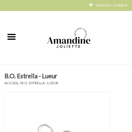
0 Articles - 0,00$CA
Accueil
Jellycat
Cuisine
B.O. Estrella - Lueur
Art de la table
ACCUEIL
/
B.O. ESTRELLA - LUEUR
Ambiance
Produits Gourmands
Cadeau Thématique