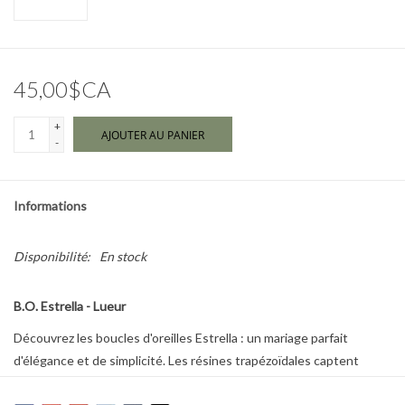
Marques
45,00$CA
+
AJOUTER AU PANIER
-
Informations
Disponibilité:
En stock
B.O. Estrella - Lueur
Découvrez les boucles d'oreilles Estrella : un mariage parfait
d'élégance et de simplicité. Les résines trapézoïdales captent
délicatement la lumière, tandis que les gouttes d’étain naturel ou