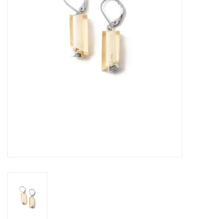
Sacs
Accessoire Mode
Bijoux
Parfumerie
Papeterie
Déco
Vente
Gift cards