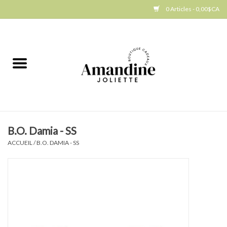
0 Articles - 0,00$CA
Accueil
Jellycat
Cuisine
B.O. Damia - SS
Art de la table
ACCUEIL
/
B.O. DAMIA - SS
Ambiance
Produits Gourmands
Cadeau Thématique