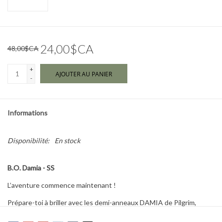
Marques
24,00$CA
48,00$CA
+
AJOUTER AU PANIER
-
Informations
Disponibilité:
En stock
B.O. Damia - SS
L’aventure commence maintenant !
Prépare-toi à briller avec les demi-anneaux DAMIA de Pilgrim,
plaquées or, qui créent l’illusion de trois anneaux parallèles pour un