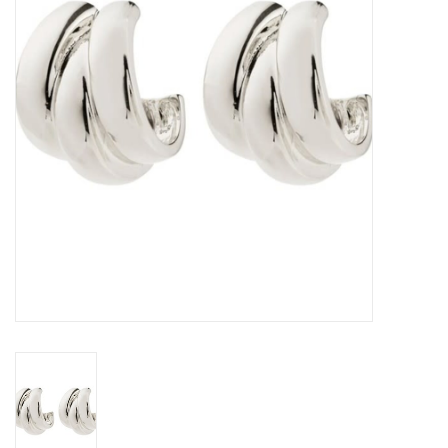
Sacs
Accessoire Mode
Bijoux
Parfumerie
Papeterie
Déco
Vente
Gift cards