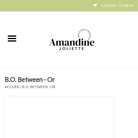
0 Articles - 0,00$CA
Accueil
Jellycat
Cuisine
B.O. Between - Or
Art de la table
ACCUEIL
/
B.O. BETWEEN - OR
Ambiance
Produits Gourmands
Cadeau Thématique