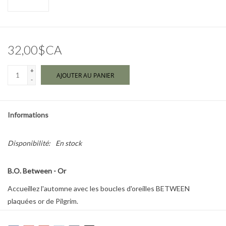
Marques
32,00$CA
+
AJOUTER AU PANIER
-
Informations
Disponibilité:
En stock
B.O. Between - Or
Accueillez l'automne avec les boucles d'oreilles BETWEEN
plaquées or de Pilgrim.
De petites pierres d'œil de tigre taille cabochon évoquent les