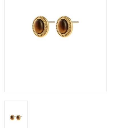
Sacs
Accessoire Mode
Bijoux
Parfumerie
Papeterie
Déco
Vente
Gift cards