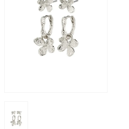
Sacs
Accessoire Mode
Bijoux
Parfumerie
Papeterie
Déco
Vente
Gift cards