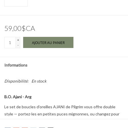
Marques
59,00$CA
+
AJOUTER AU PANIER
-
Informations
Disponibilité:
En stock
B.O. Ajani - Arg
Le set de boucles d’oreilles AJANI de Pilgrim vous offre double
style — portez-les en petites puces mignonnes, ou changez pour
de délicats anneaux avec des charms floraux amovibles.