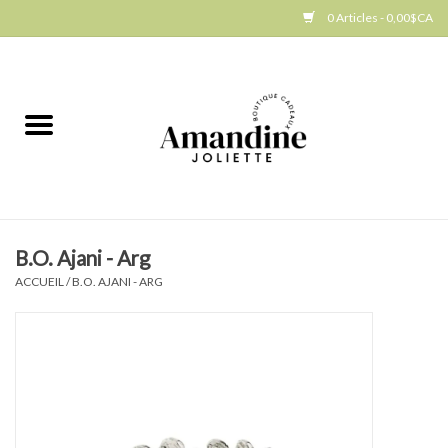
0 Articles - 0,00$CA
Accueil
Jellycat
Cuisine
B.O. Ajani - Arg
Art de la table
ACCUEIL
/
B.O. AJANI - ARG
Ambiance
Produits Gourmands
Cadeau Thématique