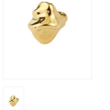
Sacs
Accessoire Mode
Bijoux
Parfumerie
Papeterie
Déco
Vente
Gift cards