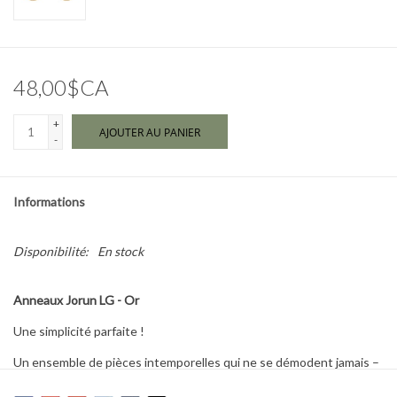
Marques
48,00$CA
+
AJOUTER AU PANIER
-
Informations
Disponibilité:
En stock
Anneaux Jorun LG - Or
Une simplicité parfaite !
Un ensemble de pièces intemporelles qui ne se démodent jamais –
quel que soit votre style et l'occasion, vous avez ici un