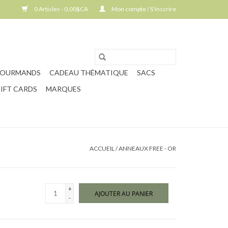
0 Articles - 0,00$CA
Mon compte / S'inscrire
GOURMANDS
CADEAU THÉMATIQUE
SACS
IFT CARDS
MARQUES
ACCUEIL
/
ANNEAUX FREE - OR
+
AJOUTER AU PANIER
-