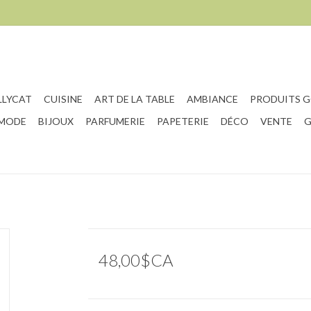
LLYCAT
CUISINE
ART DE LA TABLE
AMBIANCE
PRODUITS 
 MODE
BIJOUX
PARFUMERIE
PAPETERIE
DÉCO
VENTE
G
48,00$CA