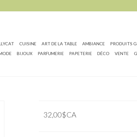
LLYCAT
CUISINE
ART DE LA TABLE
AMBIANCE
PRODUITS 
 MODE
BIJOUX
PARFUMERIE
PAPETERIE
DÉCO
VENTE
G
32,00$CA