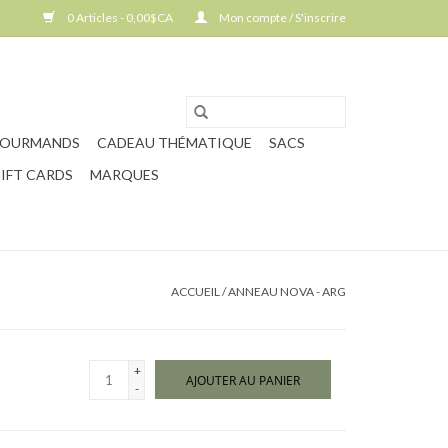
0 Articles - 0,00$CA
Mon compte / S'inscrire
GOURMANDS
CADEAU THÉMATIQUE
SACS
IFT CARDS
MARQUES
ACCUEIL
/
ANNEAU NOVA - ARG
+
AJOUTER AU PANIER
-