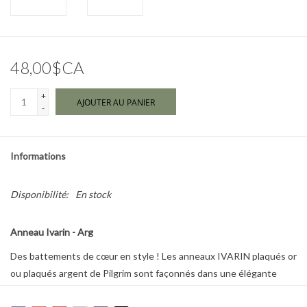
Marques
48,00$CA
+
AJOUTER AU PANIER
-
Informations
Disponibilité:
En stock
Anneau Ivarin - Arg
Des battements de cœur en style ! Les anneaux IVARIN plaqués or
ou plaqués argent de Pilgrim sont façonnés dans une élégante
silhouette en forme de cœur, visible de profil, offrant une subtile