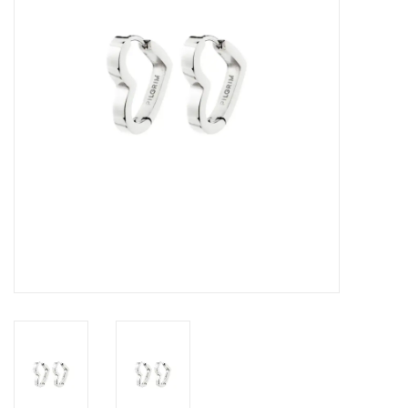
Sacs
Accessoire Mode
Bijoux
Parfumerie
Papeterie
Déco
Vente
Gift cards