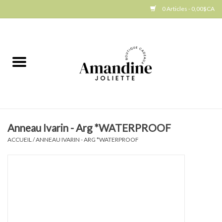
0 Articles - 0,00$CA
Accueil
Jellycat
Cuisine
Anneau Ivarin - Arg *WATERPROOF
Art de la table
ACCUEIL
/
ANNEAU IVARIN - ARG *WATERPROOF
Ambiance
Produits Gourmands
Cadeau Thématique