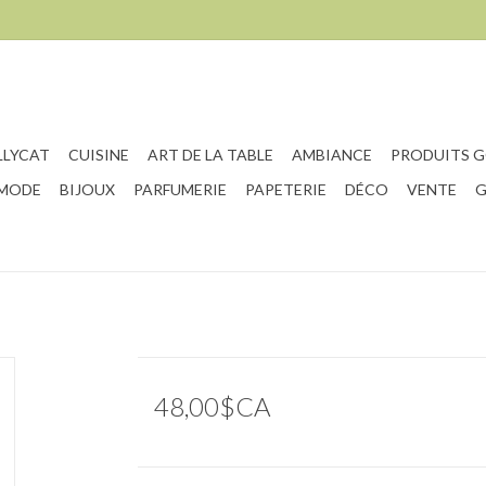
LLYCAT
CUISINE
ART DE LA TABLE
AMBIANCE
PRODUITS 
 MODE
BIJOUX
PARFUMERIE
PAPETERIE
DÉCO
VENTE
G
48,00$CA