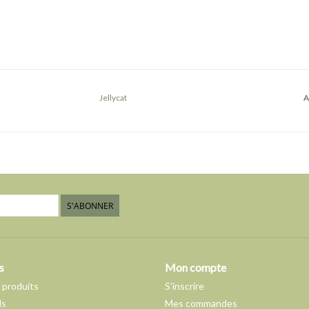
Jellycat
A
S'ABONNER
s
Mon compte
 produits
S'inscrire
ds
Mes commandes