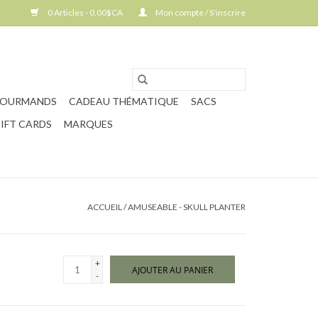
0 Articles - 0,00$CA
Mon compte / S'inscrire
GOURMANDS
CADEAU THÉMATIQUE
SACS
IFT CARDS
MARQUES
ACCUEIL
/
AMUSEABLE - SKULL PLANTER
+
AJOUTER AU PANIER
-