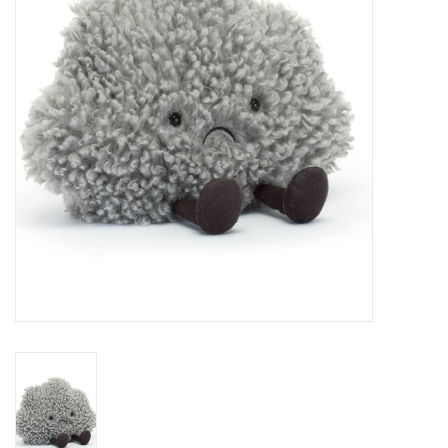
Sacs
Accessoire Mode
Bijoux
Parfumerie
Papeterie
Déco
Vente
Gift cards