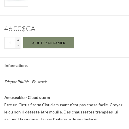
Marques
46,00$CA
+
AJOUTER AU PANIER
-
Informations
Disponibilité:
En stock
Amuseable - Cloud storm
Être un Cirrus Storm Cloud amusant n'est pas chose facile. Croyez-
le ou non, il déteste être mouillé. Des chaussettes trempées lui
gâchent la journée. Il a pris l'habitude de se déplacer
exclusivement en taxi (conduit par Gordy le cochon d'Inde) pour