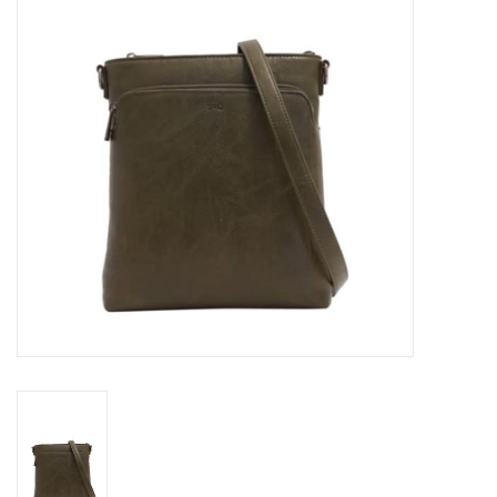
Sacs
Accessoire Mode
Bijoux
Parfumerie
Papeterie
Déco
Vente
Gift cards