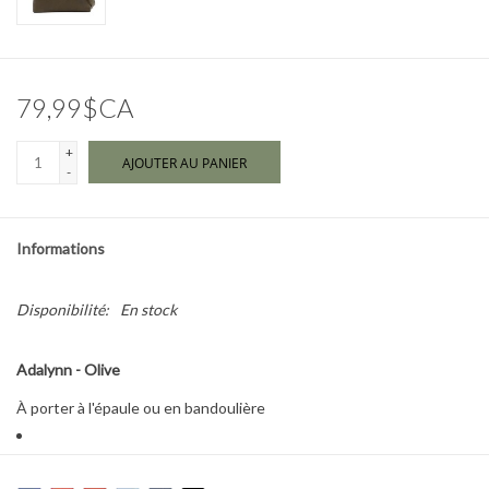
Marques
79,99$CA
+
AJOUTER AU PANIER
-
Informations
Disponibilité:
En stock
Adalynn - Olive
À porter à l'épaule ou en bandoulière
Fermeture à glissière sur le dessus